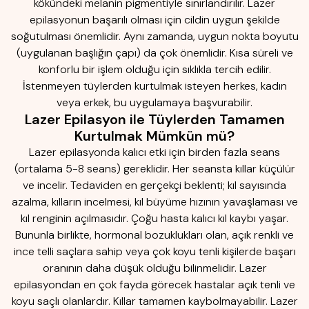
kökündeki melanin pigmentiyle sınırlandırılır. Lazer
epilasyonun başarılı olması için cildin uygun şekilde
soğutulması önemlidir. Aynı zamanda, uygun nokta boyutu
(uygulanan başlığın çapı) da çok önemlidir. Kısa süreli ve
konforlu bir işlem olduğu için sıklıkla tercih edilir.
İstenmeyen tüylerden kurtulmak isteyen herkes, kadın
veya erkek, bu uygulamaya başvurabilir.
Lazer Epilasyon ile Tüylerden Tamamen
Kurtulmak Mümkün mü?
Lazer epilasyonda kalıcı etki için birden fazla seans
(ortalama 5-8 seans) gereklidir. Her seansta kıllar küçülür
ve incelir. Tedaviden en gerçekçi beklenti; kıl sayısında
azalma, kılların incelmesi, kıl büyüme hızının yavaşlaması ve
kıl renginin açılmasıdır. Çoğu hasta kalıcı kıl kaybı yaşar.
Bununla birlikte, hormonal bozuklukları olan, açık renkli ve
ince telli saçlara sahip veya çok koyu tenli kişilerde başarı
oranının daha düşük olduğu bilinmelidir. Lazer
epilasyondan en çok fayda görecek hastalar açık tenli ve
koyu saçlı olanlardır. Kıllar tamamen kaybolmayabilir. Lazer