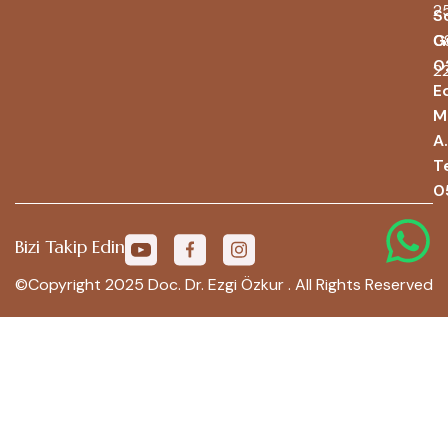
2
S
0
G
0
2
Ed
M
A.
T
0
Bizi Takip Edin
©Copyright 2025 Doc. Dr. Ezgi Özkur . All Rights Reserved