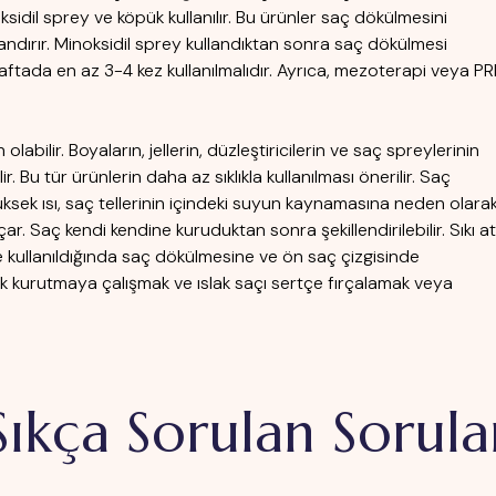
sidil sprey ve köpük kullanılır. Bu ürünler saç dökülmesini
dırır. Minoksidil sprey kullandıktan sonra saç dökülmesi
aftada en az 3-4 kez kullanılmalıdır. Ayrıca, mezoterapi veya PR
abilir. Boyaların, jellerin, düzleştiricilerin ve saç spreylerinin
ir. Bu tür ürünlerin daha az sıklıkla kullanılması önerilir. Saç
üksek ısı, saç tellerinin içindeki suyun kaynamasına neden olara
açar. Saç kendi kendine kuruduktan sonra şekillendirilebilir. Sıkı at
e kullanıldığında saç dökülmesine ve ön saç çizgisinde
ak kurutmaya çalışmak ve ıslak saçı sertçe fırçalamak veya
Sıkça Sorulan Sorula