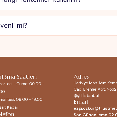
venli mi?
lışma Saatleri
Adres
Harbiye Mah. Mim Kema
zartesi - Cuma: 09:00 -
Cad. Erenler Apt. No:12 
:00
Şişli | İstanbul
martesi: 09:00 - 19:00
Email
ar: Kapalı
ezgi.ozkur@trustmed
elefon
Son Güncelleme 02.