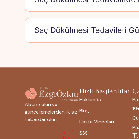
Saç Dökülmesi Tedavileri Gü
Hızlı Bağlantılar
Ça
Hakkımda
Pa
Abone olun ve
19
Blog
güncellemelerden ilk siz
Cu
haberdar olun.
Hasta Videoları
Paz
SSS
T