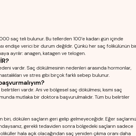
.000 saç teli bulunur. Bu tellerden 100’e kadarı gün içinde
sı endişe verici bir durum değildir. Çünkü her saç folikülünün bi
a ayrılır: anagen, katagen ve telogen.
İR?
k nedeni vardır. Saç dökülmesinin nedenleri arasında hormonlar,
astalıkları ve stres gibi birçok farklı sebep bulunur.
 başvurmalıyım?
elirtileri vardır. Ani ve bölgesel saç dökülmesi, kısmi saç
nda mutlaka bir doktora başvurulmalıdır. Tüm bu belirtiler
biri, dökülen saçların geri gelip gelmeyeceğidir. Eğer saçlarını
daysanız, gerekli tedaviden sonra bölgedeki saçların sadece
 foliküller hala açık olacağından saç yeniden çıkma oranı daha