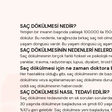
SAÇ DÖKÜLMESİ NEDİR?
Yetişkin bir insanın başında yaklaşık 100.000 ila 150
dökülür. Bu nedenle, tarağınızda birkaç saç teli olma
yaşam döngüsü vardır. Bu yaşam döngüsü üç aşamay
SAÇ DÖKÜLMESİNİN NEDENLERİ NELERD
Saç dökülmesinin birçok farklı fiziksel ve psikoloji
yanıklar, travma, radyoterapi, lupus, diyabet, tiroid h
Saç dökülmesi için ne zaman doktora
Her hastalıkta olduğu gibi, saç dökülmesinin de bazı b
dökülmesi veya açıklanamayan saç dökülmesi durumu
ciddi saç dökülmesinin habercisidir.
SAÇ DÖKÜLMESİ NASIL TEDAVİ EDİLİR?
Saç dökülmesi tedavisinde en sık sorulan sorulardan 
30 yaşında dökülmeye başladıysa ve şimdi 60 yaşın
%10’u geri gelebilir. Saç dökülmesi yeni başladıysa,