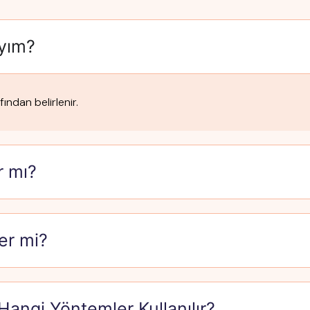
ıyım?
ından belirlenir.
r mı?
er mi?
angi Yöntemler Kullanılır?