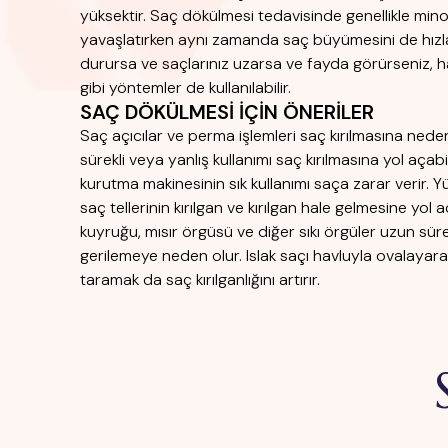
yüksektir. Saç dökülmesi tedavisinde genellikle minok
yavaşlatırken aynı zamanda saç büyümesini de hızlan
durursa ve saçlarınız uzarsa ve fayda görürseniz, h
gibi yöntemler de kullanılabilir.
SAÇ DÖKÜLMESİ İÇİN ÖNERİLER
Saç açıcılar ve perma işlemleri saç kırılmasına neden ol
sürekli veya yanlış kullanımı saç kırılmasına yol açabil
kurutma makinesinin sık kullanımı saça zarar verir. Y
saç tellerinin kırılgan ve kırılgan hale gelmesine yol 
kuyruğu, mısır örgüsü ve diğer sıkı örgüler uzun sür
gerilemeye neden olur. Islak saçı havluyla ovalayar
taramak da saç kırılganlığını artırır.