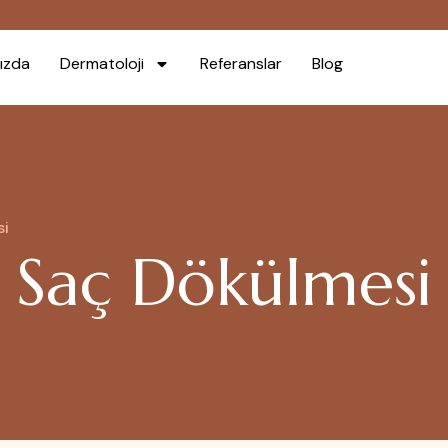
ızda
Dermatoloji
Referanslar
Blog
si
Saç Dökülmesi