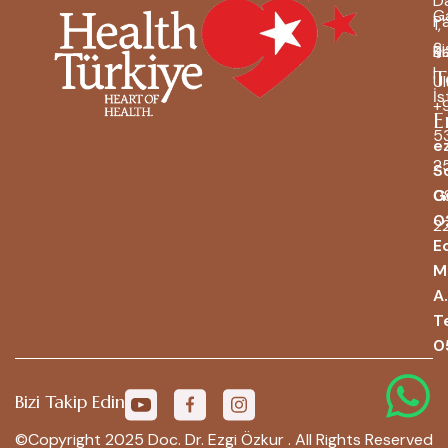
Da
Ga
Pa
1,
Şi
Bi
Ka
|
T
Ul
İs
+
E
5
e
2
S
0
G
0
2
Ed
M
A.
T
0
Bizi Takip Edin
©Copyright 2025 Doc. Dr. Ezgi Özkur . All Rights Reserved