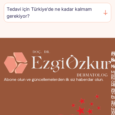
Tedavi için Türkiye'de ne kadar kalmam
gerekiyor?
H
Ç
A
B
S
H
M
H
P
M
-
B
K
Abone olun ve güncellemelerden ilk siz haberdar olun.
0
O
H
1
C
Vi
Er
C
S
A
0
No
V
1