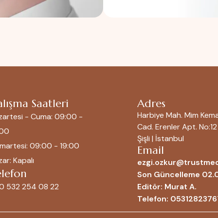
lışma Saatleri
Adres
Harbiye Mah. Mim Kema
zartesi - Cuma: 09:00 -
Cad. Erenler Apt. No:12 
:00
Şişli | İstanbul
martesi: 09:00 - 19:00
Email
ar: Kapalı
ezgi.ozkur@trustmed
elefon
Son Güncelleme 02.
0 532 254 08 22
Editör: Murat A.
Telefon: 0531282376