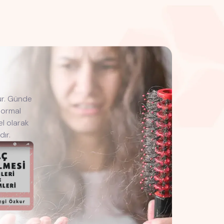
dur. Günde
normal
el olarak
ır.