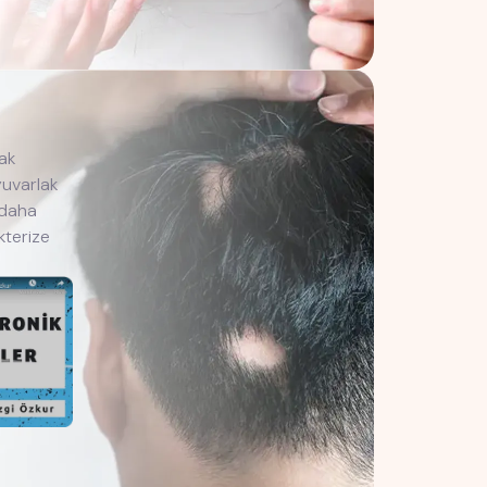
rak
uvarlak
 daha
kterize