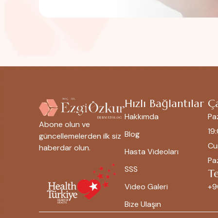
Hızlı Bağlantılar
Ça
Hakkımda
Pa
Abone olun ve
19
Blog
güncellemelerden ilk siz
Cu
haberdar olun.
Hasta Videoları
Paz
SSS
T
Video Galeri
+9
Bize Ulaşın