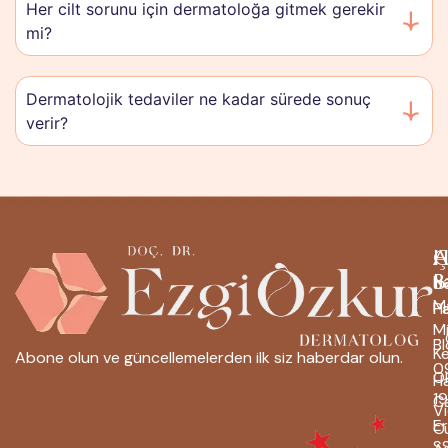
Her cilt sorunu için dermatoloğa gitmek gerekir
mi?
Dermatolojik tedaviler ne kadar sürede sonuç
verir?
H
Ç
A
B
S
H
M
H
P
M
-
B
K
Abone olun ve güncellemelerden ilk siz haberdar olun.
0
O
H
1
C
Vi
Er
C
S