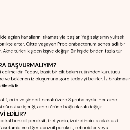
lde açılan kanallarını tıkamasıyla başlar. Yağ salgısının yüksek
 birlikte artar. Ciltte yaşayan Propionibacterium acnes adlı bir
. Akne türleri kişiden kişiye değişir. Bir kişide birden fazla tür
ORA BAŞVURMALIYIM?
dilmelidir. Tedavi, basit bir cilt bakım rutininden kurutucu
e ve beklenen iz oluşumuna göre tedaviyi belirler. İz bırakmasın
ilmelidir.
afif, orta ve şiddetli olmak üzere 3 gruba ayrılır. Her akne
süresi ve içeriği, akne türüne bağlı olarak değişir.
İ EDİLİR?
pikal benzoil peroksit, tretiyonin, izotretinoin, azelaik asit,
ülfasetamid ve diğer benzoil peroksit, retinoidler veya