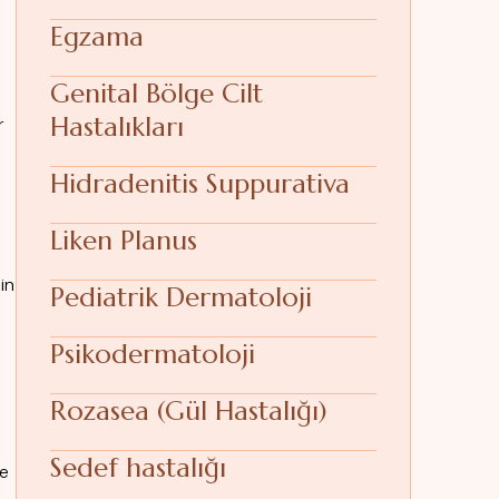
Egzama
Genital Bölge Cilt
Hastalıkları
r
Hidradenitis Suppurativa
Liken Planus
in
Pediatrik Dermatoloji
Psikodermatoloji
Rozasea (Gül Hastalığı)
Sedef hastalığı
de