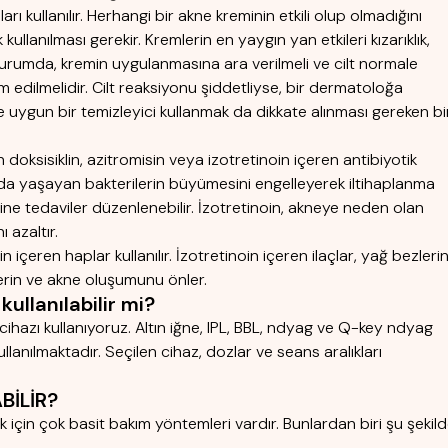
arı kullanılır. Herhangi bir akne kreminin etkili olup olmadığını
ullanılması gerekir. Kremlerin en yaygın yan etkileri kızarıklık,
durumda, kremin uygulanmasına ara verilmeli ve cilt normale
dilmelidir. Cilt reaksiyonu şiddetliyse, bir dermatoloğa
nize uygun bir temizleyici kullanmak da dikkate alınması gereken bi
doksisiklin, azitromisin veya izotretinoin içeren antibiyotik
asında yaşayan bakterilerin büyümesini engelleyerek iltihaplanma
mbine tedaviler düzenlenebilir. İzotretinoin, akneye neden olan
ı azaltır.
n içeren haplar kullanılır. İzotretinoin içeren ilaçlar, yağ bezlerin
lerin ve akne oluşumunu önler.
ullanılabilir mi?
ihazı kullanıyoruz. Altın iğne, IPL, BBL, ndyag ve Q-key ndyag
llanılmaktadır. Seçilen cihaz, dozlar ve seans aralıkları
BİLİR?
için çok basit bakım yöntemleri vardır. Bunlardan biri şu şekil