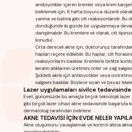
antibiyotikler içeren kremler veya krem ​​karışıml
belirlemek için, 6 hafta boyunca düzenli olarak k
yanma ve batma gibi cilt reaksiyonlarıdır. Bu 
döndüğünde iki günde bir uygulanmaya devam e
danışılmalıdır. Bu kremlere ek olarak, cilt tipi
konudur.
Orta dereceli akne için, doktorunuz tarafından 
hapları reçete edilebilir. Bu haplar, cilt flor
reaksiyonlarını baskılar. Kremlerle birlikte ko
keratin atıklarının üretimini önler ve yağ salgısın
Şiddetli akne için antibiyotikler veya izotretinoi
salgısını baskılar. Böylece siyah ve beyaz leke
Lazer uygulamaları sivilce tedavisinde k
Evet, günümüzde bu amaçla birçok teknolojik lazer c
gibi birçok lazer cihazı akne tedavisinde başarıyla ku
dermatolog tarafından belirlenir.
AKNE TEDAVİSİ İÇİN EVDE NELER YAPILA
Akne oluşumunu yavaşlatmak ve kontrol altına almak 
örneklendirilebilir: