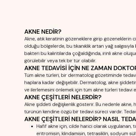
AKNE NEDİR?
Akne, atık keratinin gözeneklere girip gözeneklerin ci
olduğu bölgelerde, bu tıkanıklık artan yağ salgısıyla
bakteri bu kalıntılarda çoğaldığında, irinli akne oluşur
görülebilir veya tek bir tür olabilir.
AKNE TEDAVİSİ İÇİN NE ZAMAN DOKT
Tüm akne türleri, bir dermatolog gözetiminde tedavi e
haplara kadar değişebilir. Dermatolog, akne şiddetin
ve ilerlemesini önlemek için tüm akne türleri tedavi ed
AKNE ÇEŞİTLERİ NELERDİR?
Akne şiddeti değişkenlik gösterir. Bu nedenle akne, h
türünün kendine özgü bir tedavi süreci vardır. Tedavi 
AKNE ÇEŞİTLERİ NELERDİR? NASIL TEDAV
Hafif akne için, cilde harici olarak uygulanan, to
eritromisin, klindamisin, tetrasiklin, sodyum s