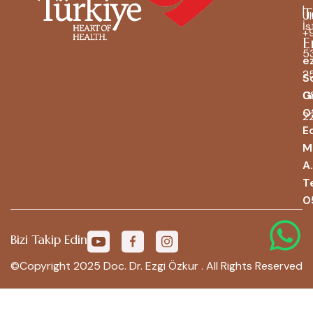
|
T
Ul
İs
+
E
5
e
2
S
0
G
0
2
Ed
M
A.
T
0
Bizi Takip Edin
©Copyright 2025 Doc. Dr. Ezgi Özkur . All Rights Reserved